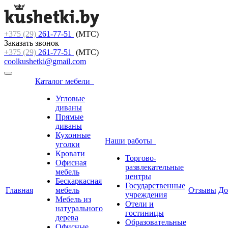
+375 (29)
261-77-51
(МТС)
Заказать звонок
+375 (29)
261-77-51
(МТС)
coolkushetki@gmail.com
Каталог мебели
Угловые
диваны
Прямые
диваны
Кухонные
Наши работы
уголки
Кровати
Торгово-
Офисная
развлекательные
мебель
центры
Бескаркасная
Государственные
Главная
мебель
Отзывы
До
учреждения
Мебель из
Отели и
натурального
гостиницы
дерева
Образовательные
Офисные