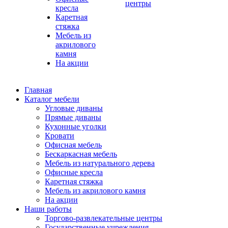
центры
кресла
Каретная
стяжка
Мебель из
акрилового
камня
На акции
Главная
Каталог мебели
Угловые диваны
Прямые диваны
Кухонные уголки
Кровати
Офисная мебель
Бескаркасная мебель
Мебель из натурального дерева
Офисные кресла
Каретная стяжка
Мебель из акрилового камня
На акции
Наши работы
Торгово-развлекательные центры
Государственные учреждения